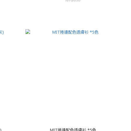
NT$650
)
MIT捲邊配色透膚衫 *5色