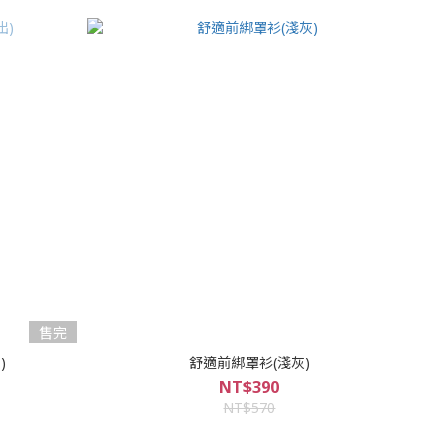
售完
)
舒適前綁罩衫(淺灰)
NT$390
NT$570