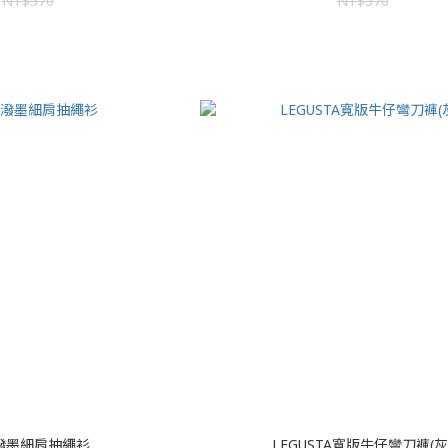
NT$570
NT$570
T潑墨細肩抽繩衫
LEGUSTA寬版牛仔彎刀褲(灰