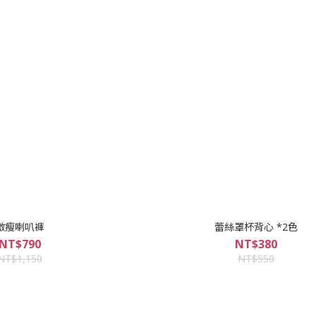
激瘦喇叭褲
蕾絲罩杯背心 *2色
NT$790
NT$380
NT$1,150
NT$550