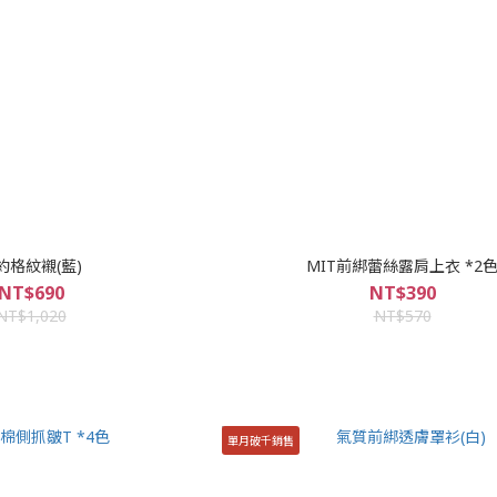
約格紋襯(藍)
MIT前綁蕾絲露肩上衣 *2
NT$690
NT$390
NT$1,020
NT$570
單月破千銷售