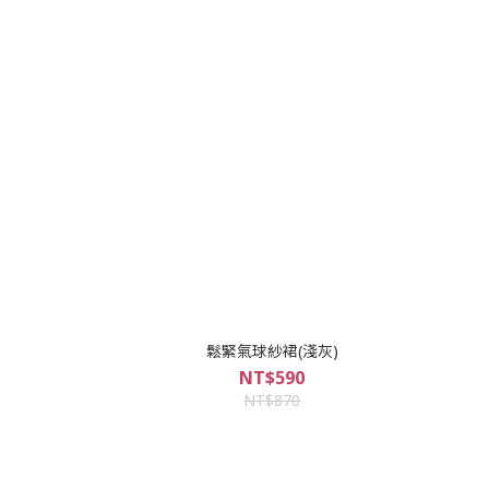
鬆緊氣球紗裙(淺灰)
NT$590
NT$870