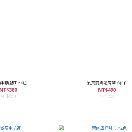
側抓皺T *4色
氣質前綁透膚罩衫(白)
NT$380
NT$490
NT$550
NT$720