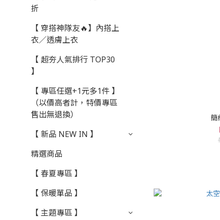
折
【 穿搭神隊友🔥】內搭上
衣／透膚上衣
【 超夯人氣排行 TOP30
】
【 專區任選+1元多1件 】
（以價高者計，特價專區
售出無退換）
簡
【 新品 NEW IN 】
精選商品
【 春夏專區 】
【 保暖單品 】
【 主題專區 】