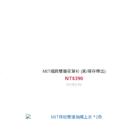
色
MIT細肩雙層荷葉衫 (黑/庫存釋出)
NT$390
NT$570