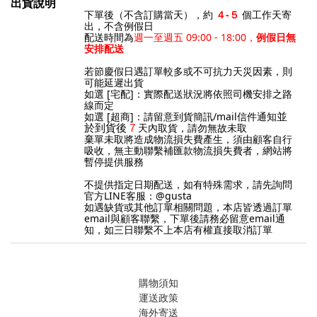
出貨說明
下單後（不含訂購當天），約
４
-５
個工作天寄
出，不含例假日
配送時間為
週一至週五 09:00 - 18:00，
例假日無
安排配送
若節慶假日遇訂單較多或不可抗力天災因素，則
可能延遲出貨
如選 [宅配]：實際配送狀況將依照司機安排之路
線而定
如選 [超商]：請留意到貨簡訊/mail信件通知
並
天內取貨，請勿無故未取
於到貨後
7
棄單未取將造成物流損失費產生，須由顧客自行
吸收，無主動聯繫補匯款物流損失費者，網站將
暫停提供服務
不提供指定日期配送，如有特殊需求，請先詢問
官方LINE客服：@gusta
如遇缺貨或其他訂單相關問題，本店皆透過訂單
email與顧客聯繫，下單後請務必留意email通
知，如三日聯繫不上本店有權直接取消訂單
購物須知
運送政策
海外寄送