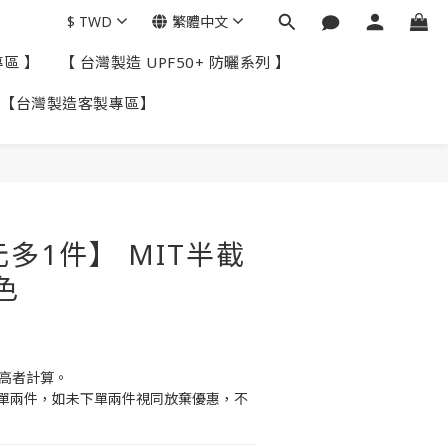
$
TWD
繁體中文
專區 】
【 台灣製造 UPF50+ 防曬系列 】
【台灣製造客製專區】
立即購買
元多1件】 MIT半截
色
價高者計算。
單兩件，如未下單兩件視同放棄優惠，不