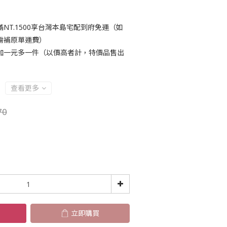
NT.1500享台灣本島宅配到府免運（如
需補原單運費）
加一元多一件（以價高者計，特價品售出
查看更多
70
立即購買