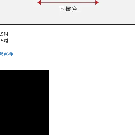
.5吋
.5吋
緊寬褲