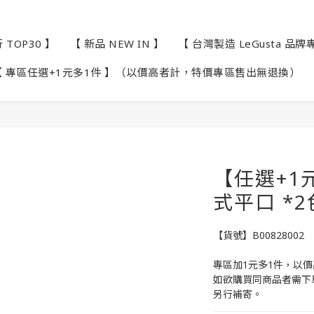
TOP30 】
【 新品 NEW IN 】
【 台灣製造 LeGusta 品牌
【 專區任選+1元多1件 】（以價高者計，特價專區售出無退換）
【任選+1
式平口 *2
【貨號】B00828002
專區加1元多1件，以
如欲購買同商品者需下
另行補寄。