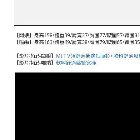
【闆娘】身高158/體重39/肩寬37/胸圍77/腰圍57/臀圍31
【喵編】身高163/體重49/肩寬38/胸圍79/腰圍65/臀圍35
【影片搭配-闆娘】
MIT V領舒適捲邊短版衫
+
軟料舒適鬆
【影片搭配-喵編】
軟料舒適鬆緊寬褲