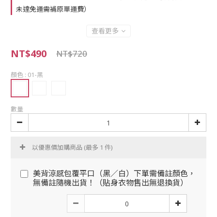
未達免運需補原單運費）
查看更多
NT$490
NT$720
顏色
: 01-黑
數量
以優惠價加購商品
(最多 1 件)
美背涼感包覆平口（黑／白）下單需備註顏色，
無備註隨機出貨！（貼身衣物售出無退換貨）