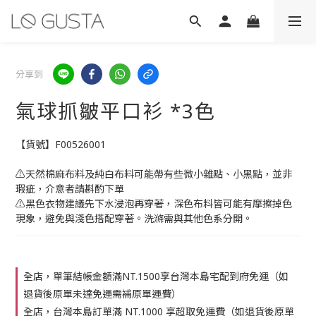
分享到
氣球抓皺平口衫 *3色
【貨號】F00526001
⚠️天然棉麻布料及純白布料可能帶有些微小雜點、小黑點，並非
瑕疵，介意者請斟酌下單
⚠️黑色衣物建議先下水浸泡再穿著，深色布料皆可能有摩擦掉色
現象，避免與淺色搭配穿著。洗滌需與其他色系分開。
全店，單筆結帳金額滿NT.1500享台灣本島宅配到府免運（如
退貨後原單未達免運需補原單運費）
全店，台灣本島訂單滿 NT.1000 享超取免運費（如退貨後原單