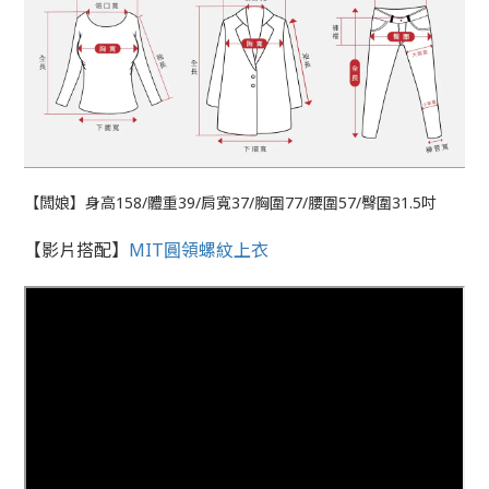
【闆娘】身高158/體重39/肩寬37/胸圍77/腰圍57/臀圍31.5吋
【影片搭配】
MIT圓領螺紋上衣