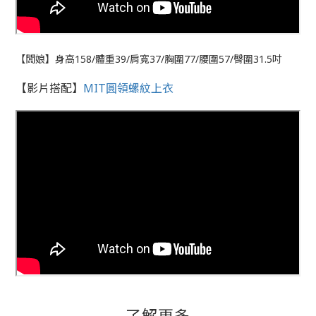
【闆娘】身高158/體重39/肩寬37/胸圍77/腰圍57/臀圍31.5吋
【影片搭配】
MIT圓領螺紋上衣
了解更多