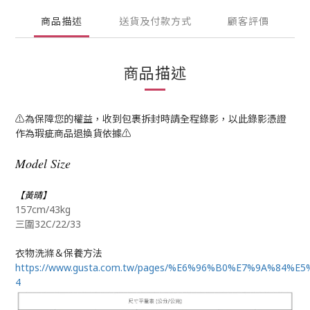
商品描述
送貨及付款方式
顧客評價
商品描述
⚠為保障您的權益，收到包裹拆封時請全程錄影，以此錄影憑證
作為瑕疵商品退換貨依據⚠
Model Size
【黃晴】
157cm/43kg
三圍32C/22/33
衣物洗滌＆保養方法
https://www.gusta.com.tw/pages/%E6%96%B0%E7%9A%84%E
4