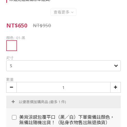
查看更多
NT$650
NT$950
顏色
: 01-黑
尺寸
數量
以優惠價加購商品
(最多 1 件)
美背涼感包覆平口（黑／白）下單需備註顏色，
無備註隨機出貨！（貼身衣物售出無退換貨）