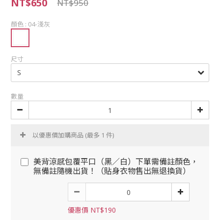
NT$650
NT$950
顏色
: 04-淺灰
尺寸
數量
以優惠價加購商品
(最多 1 件)
美背涼感包覆平口（黑／白）下單需備註顏色，
無備註隨機出貨！（貼身衣物售出無退換貨）
優惠價 NT$190