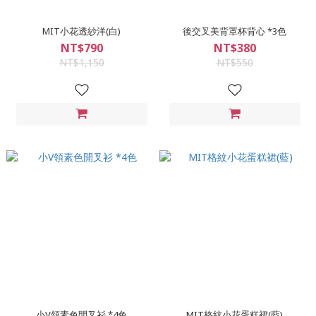
MIT小花透紗洋(白)
後交叉美背罩杯背心 *3色
NT$790
NT$380
NT$1,150
NT$550
小V領素色開叉衫 *4色
MIT格紋小花蛋糕裙(藍)