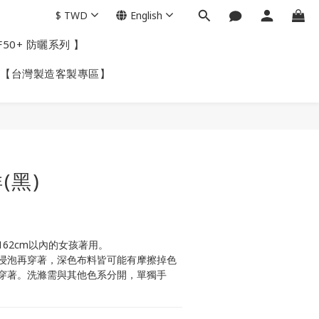
$
TWD
English
F50+ 防曬系列 】
【台灣製造客製專區】
BUY NOW
(黑)
162cm以內的女孩著用。
水浸泡再穿著，深色布料皆可能有摩擦掉色
穿著。洗滌需與其他色系分開，單獨手