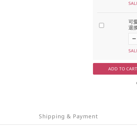
SAL
可
退
SAL
ADD TO CAR
Shipping & Payment