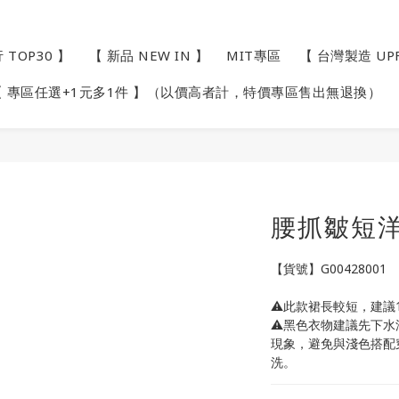
TOP30 】
【 新品 NEW IN 】
MIT專區
【 台灣製造 UP
【 專區任選+1元多1件 】（以價高者計，特價專區售出無退換）
腰抓皺短洋
【貨號】G00428001
⚠️此款裙長較短，建議
⚠️黑色衣物建議先下
現象，避免與淺色搭配
洗。