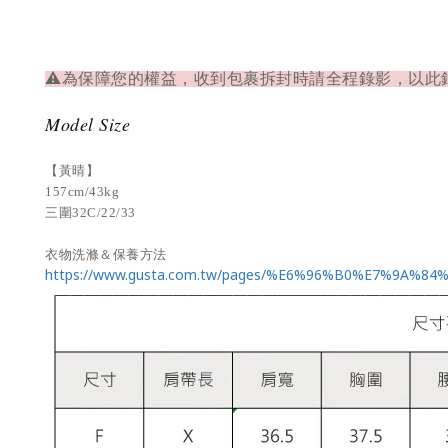
⚠為保障您的權益，收到包裹拆封時請全程錄影，以此
Model Size
【黃晴】
157cm/43kg
三圍32C/22/33
衣物洗滌＆保養方法
https://www.gusta.com.tw/pages/%E6%96%B0%E7%9A%8