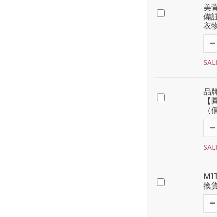
美
備
衣
SAL
品
【
（
SAL
MI
換