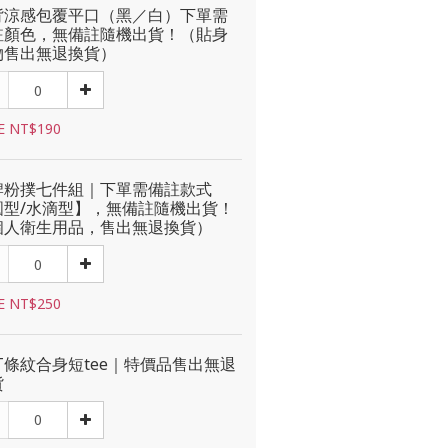
背涼感包覆平口（黑／白）下單需
註顏色，無備註隨機出貨！（貼身
物售出無退換貨）
E NT$190
牌粉撲七件組｜下單需備註款式
圓型/水滴型】，無備註隨機出貨！
個人衛生用品，售出無退換貨）
E NT$250
T條紋合身短tee｜特價品售出無退
貨