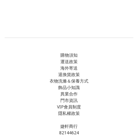
購物須知
運送政策
海外寄送
退換貨政策
衣物洗滌＆保養方式
飾品小知識
異業合作
門市資訊
VIP會員制度
隱私權政策
婕軒商行
82144624