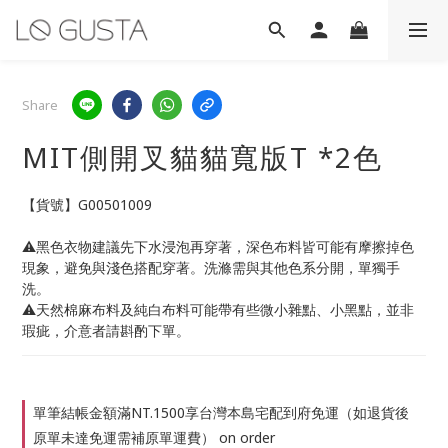
Share
MIT側開叉貓貓寬版T *2色
【貨號】G00501009
⚠️黑色衣物建議先下水浸泡再穿著，深色布料皆可能有摩擦掉色
現象，避免與淺色搭配穿著。洗滌需與其他色系分開，單獨手
洗。
⚠️天然棉麻布料及純白布料可能帶有些微小雜點、小黑點，並非
瑕疵，介意者請斟酌下單。
單筆結帳金額滿NT.1500享台灣本島宅配到府免運（如退貨後
原單未達免運需補原單運費） on order