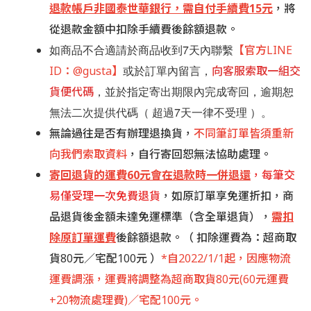
退款帳戶非國泰世華銀行，需自付手續費15元
，將
從退款金額中扣除手續費後餘額退款。
如商品不合適請於商品收到7天內聯繫
【官方LINE
或於訂單內留言，
ID：@
gusta】
向客服索取一組交
，並於指定寄出期限內完成寄回，逾期恕
貨便代碼
無法二次提供代碼（ 超過7天一律不受理 ）。
無論過往是否有辦理退換貨，
不同筆訂單皆須重新
向我們索取資料
，自行寄回恕無法協助處理。
寄回退貨的運費60元會在退款時一併退還
，每筆交
易僅受理一次免費退貨
，如原訂單享免運折扣，商
品退貨
後金額未達免運標準（含全單退貨），
需扣
除原訂單運費
後餘額
退款。
（ 扣除運費為：超商取
貨80元／宅配100元 ）
*自2022/1/1起，因應物流
運費調漲，運費將調整為超商取貨80元(60元運費
+20物流處理費)
／宅配100元。