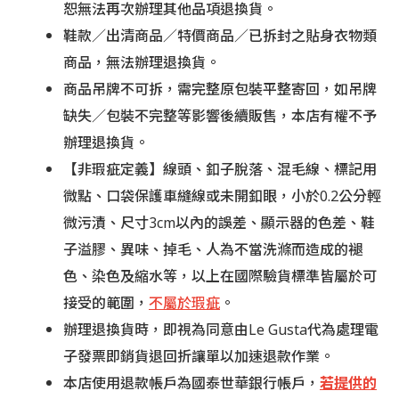
恕無法再次辦理其他品項退換貨。
鞋款／出清商品／特價商品／已拆封之貼身衣物類
商品，無法辦理退換貨。
商品吊牌不可拆，需完整原包裝平整寄回，如吊牌
缺失／包裝不完整等影響後續販售，本店有權不予
辦理退換貨。
【非瑕疵定義】線頭、釦子脫落、混毛線、標記用
微點、口袋保護車縫線或未開釦眼，小於0.2公分
輕
微污漬、尺寸3cm以內的誤差、顯示器的色差、鞋
子溢膠、異味、掉毛、人為不當洗滌而造成的褪
色、染色及縮水等，以上在國際驗貨標準皆屬於可
接受的範圍，
不屬於瑕疵
。
辦理退換貨時，即視為同意由Le Gusta代為處理電
子發票即銷貨退回折讓單以加速退款作業。
本店使用退款帳戶為國泰世華銀行帳戶，
若提供的