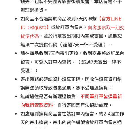
缺失／包裝不完整等影響後續販售，本店有權不予
辦理退換貨。
如商品不合適請於商品收到7天內聯繫
【官方LINE
ID：@
gusta】
或於訂單內留言，
向客服索取一組交
貨便代碼
，並於指定寄出
期限內完成寄回，逾期恕
無法二次提供代碼（ 超過7天一律不受理 ）。
請在商品收到7天內寄出更換，收到商品將於訂單內
留言，可登入訂單內查詢。
（ 超過7天寄出一律不
受理！ ）
寄出時務必確認資料填寫正確，因收件填寫資料錯
誤無法領取導致包裹逾期，恕不受理退換貨。
無論過往是否有辦理退換貨，
不同筆訂單皆須重新
向我們索取資料
，自行寄回恕無法協助處理。
如處理到換貨商品會在該訂單內留言，約2-4週工作
天的寄出換貨，寄出的貨件編號會於訂單內留言通