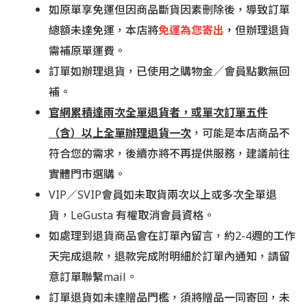
如原單享免運但因商品斷貨因素刪除後，導致訂單
總額未達免運，本店將
免運為您寄出
，
但辦理退貨
需補原單運費。
訂單如辦理退貨，已使用之購物金／會員點數無回
補。
官網累積達兩次全單退貨者，或單次訂單五件
（含）以上全單辦理退貨一次
，可能是本店商品不
符合您的需求，後續亦將不再提供服務，建議前往
實體門市選購。
VIP／SVIP會員如未取貨兩次以上或多次全單退
貨，LeGusta 有權取消會員資格。
如處理到退貨商品會在訂單內留言，約2-4週的工作
天完成退款，退款完成附明細於訂單內通知，請留
意訂單聯繫mail。
訂單退貨如未達贈品門檻，須將贈品一同寄回，未