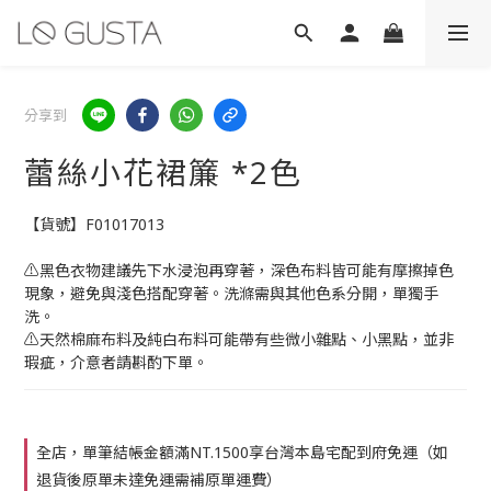
分享到
蕾絲小花裙簾 *2色
【貨號】F01017013
⚠️黑色衣物建議先下水浸泡再穿著，深色布料皆可能有摩擦掉色
現象，避免與淺色搭配穿著。洗滌需與其他色系分開，單獨手
洗。
⚠️天然棉麻布料及純白布料可能帶有些微小雜點、小黑點，並非
瑕疵，介意者請斟酌下單。
全店，單筆結帳金額滿NT.1500享台灣本島宅配到府免運（如
退貨後原單未達免運需補原單運費）