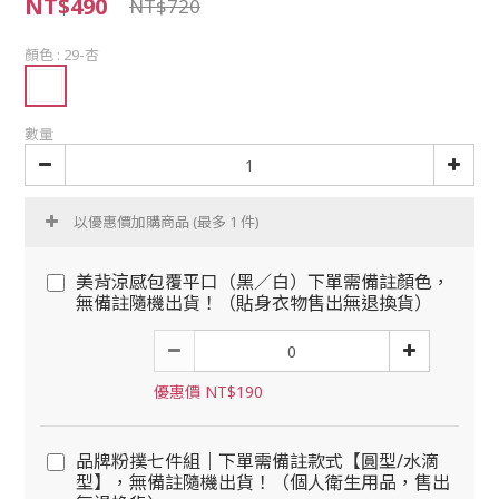
NT$490
NT$720
顏色
: 29-杏
數量
以優惠價加購商品
(最多 1 件)
美背涼感包覆平口（黑／白）下單需備註顏色，
無備註隨機出貨！（貼身衣物售出無退換貨）
優惠價 NT$190
品牌粉撲七件組｜下單需備註款式【圓型/水滴
型】，無備註隨機出貨！（個人衛生用品，售出