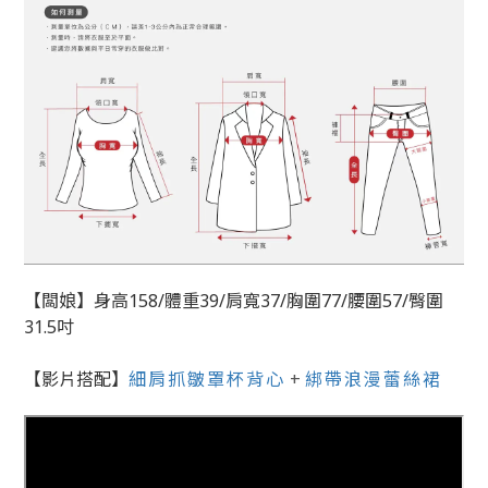
【闆娘】身高158/體重39/肩寬37/胸圍77/腰圍57/臀圍
31.5吋
【影片搭配】
細肩抓皺罩杯背心
+
綁帶浪漫蕾絲裙