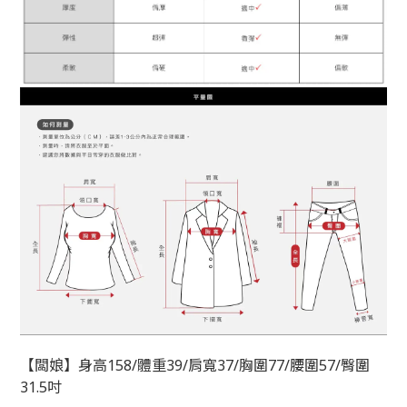
【闆娘】身高158/體重39/肩寬37/胸圍77/腰圍57/臀圍
31.5吋