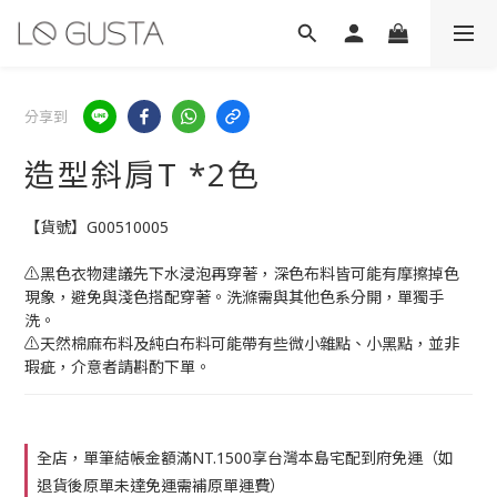
分享到
造型斜肩T *2色
【貨號】G00510005
⚠️黑色衣物建議先下水浸泡再穿著，深色布料皆可能有摩擦掉色
現象，避免與淺色搭配穿著。洗滌需與其他色系分開，單獨手
洗。
⚠️天然棉麻布料及純白布料可能帶有些微小雜點、小黑點，並非
瑕疵，介意者請斟酌下單。
全店，單筆結帳金額滿NT.1500享台灣本島宅配到府免運（如
退貨後原單未達免運需補原單運費）