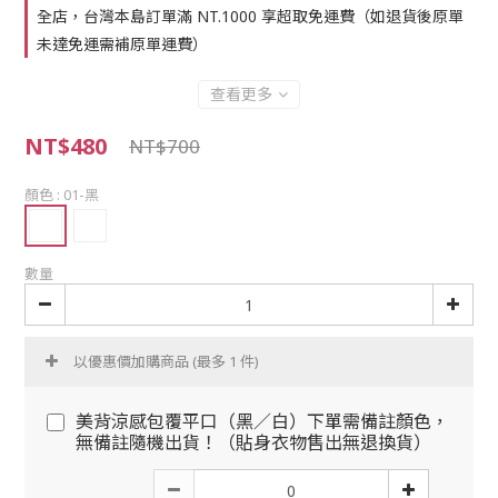
全店，台灣本島訂單滿 NT.1000 享超取免運費（如退貨後原單
未達免運需補原單運費）
查看更多
NT$480
NT$700
顏色
: 01-黑
數量
以優惠價加購商品
(最多 1 件)
美背涼感包覆平口（黑／白）下單需備註顏色，
無備註隨機出貨！（貼身衣物售出無退換貨）