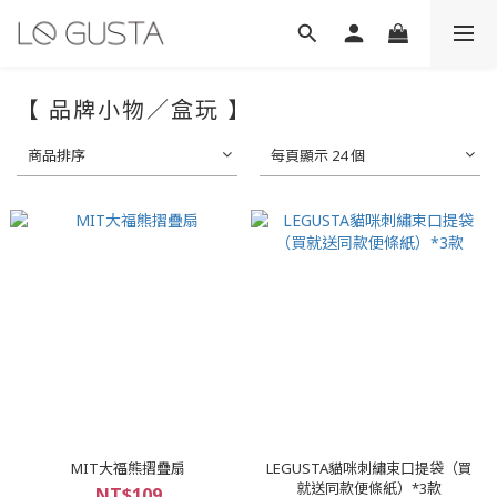
【 品牌小物／盒玩 】
商品排序
每頁顯示 24 個
MIT大福熊摺疊扇
LEGUSTA貓咪刺繡束口提袋（買
就送同款便條紙）*3款
NT$109