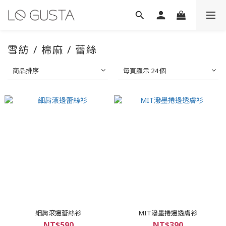
雪紡 / 棉麻 / 蕾絲
商品排序
每頁顯示 24 個
細肩滾邊蕾絲衫
MIT潑墨捲邊透膚衫
NT$590
NT$390