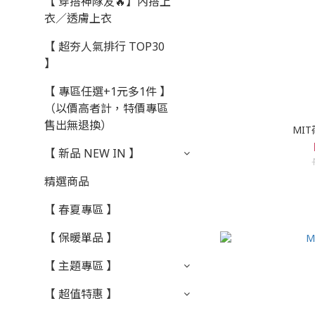
【 穿搭神隊友🔥】內搭上
衣／透膚上衣
【 超夯人氣排行 TOP30
】
【 專區任選+1元多1件 】
（以價高者計，特價專區
售出無退換）
MI
【 新品 NEW IN 】
精選商品
【 春夏專區 】
【 保暖單品 】
【 主題專區 】
【 超值特惠 】