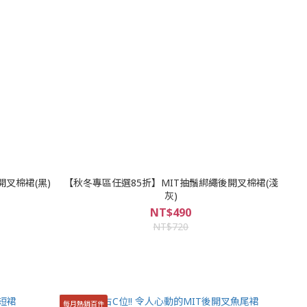
開叉棉裙(黑)
【秋冬專區任選85折】MIT抽鬚綁繩後開叉棉裙(淺
灰)
NT$490
NT$720
每月熱銷百件