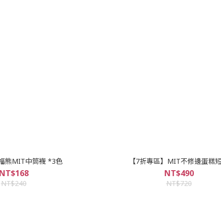
大福熊MIT中筒襪 *3色
【7折專區】MIT不修邊蛋糕
NT$168
NT$490
NT$240
NT$720