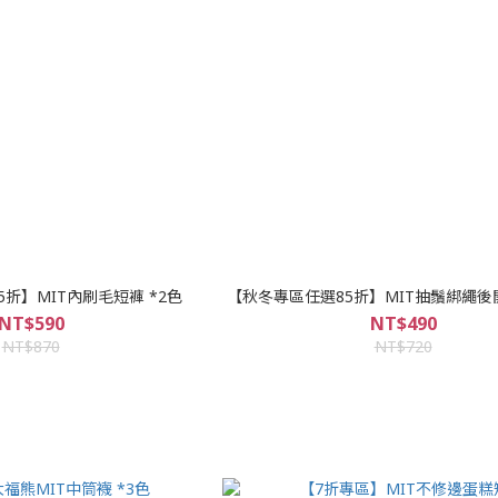
折】MIT內刷毛短褲 *2色
【秋冬專區任選85折】MIT抽鬚綁繩後
NT$590
NT$490
NT$870
NT$720