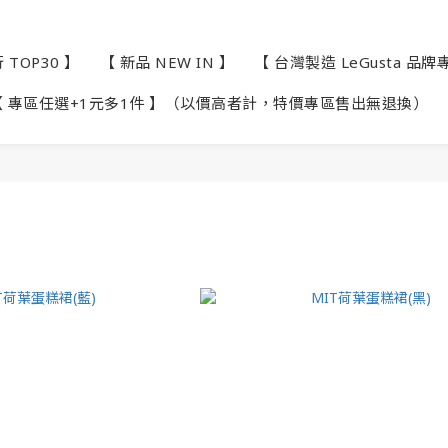
TOP30 】
【 新品 NEW IN 】
【 台灣製造 LeGusta 品牌
【 專區任選+1元多1件 】（以價高者計，特價專區售出無退換）