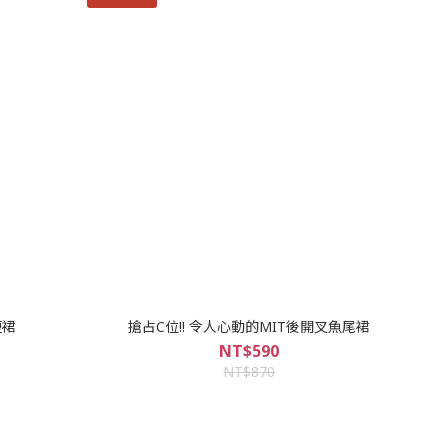
短裙
搶占C位!! 令人心動的MIT後開叉魚尾裙
NT$590
NT$870